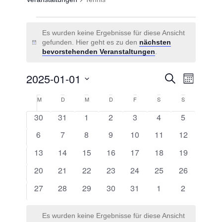
Veranstaltungen
Es wurden keine Ergebnisse für diese Ansicht
gefunden. Hier geht es zu den
nächsten
Hinweis
bevorstehenden Veranstaltungen
.
Veransta
2025-01-01
Veranstal
Suche
Monat
Ansichten
Suche
Navigati
Datum
Kalender
M
Montag
D
Dienstag
M
Mittwoch
D
Donnerstag
F
Freitag
S
Samstag
S
Sonntag
wählen.
und
von
0
0
0
0
0
0
0
30
31
1
2
3
4
5
Ansichten
Veranstaltungen
Veranstaltungen
Veranstaltungen
Veranstaltungen
Veranstaltungen
Veranstaltungen
Veranstalt
Veranstaltungen
0
0
0
0
0
0
0
6
7
8
9
10
11
12
Navigati
Veranstaltungen
Veranstaltungen
Veranstaltungen
Veranstaltungen
Veranstaltungen
Veranstaltungen
Veranstaltu
0
0
0
0
0
0
0
13
14
15
16
17
18
19
Veranstaltungen
Veranstaltungen
Veranstaltungen
Veranstaltungen
Veranstaltungen
Veranstaltungen
Veranstaltu
0
0
0
0
0
0
0
20
21
22
23
24
25
26
Veranstaltungen
Veranstaltungen
Veranstaltungen
Veranstaltungen
Veranstaltungen
Veranstaltungen
Veranstaltu
0
0
0
0
0
0
0
27
28
29
30
31
1
2
Veranstaltungen
Veranstaltungen
Veranstaltungen
Veranstaltungen
Veranstaltungen
Veranstaltungen
Veranstalt
Es wurden keine Ergebnisse für diese Ansicht