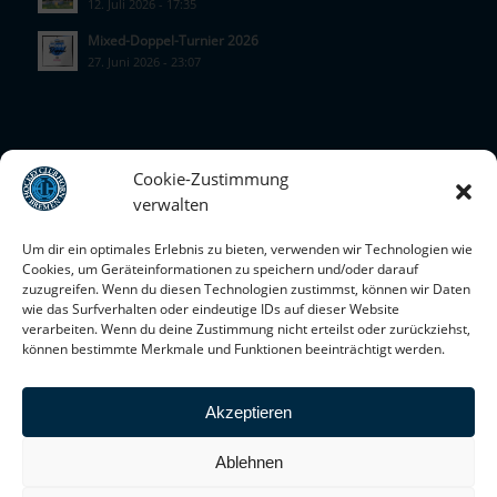
12. Juli 2026 - 17:35
Mixed-Doppel-Turnier 2026
27. Juni 2026 - 23:07
Cookie-Zustimmung
KONTAKT
verwalten
Hockey Club Horn e.V.
Um dir ein optimales Erlebnis zu bieten, verwenden wir Technologien wie
Berckstr. 91 B
Cookies, um Geräteinformationen zu speichern und/oder darauf
28359 Bremen
zuzugreifen. Wenn du diesen Technologien zustimmst, können wir Daten
wie das Surfverhalten oder eindeutige IDs auf dieser Website
Telefon: +49 (0)176 8437 1803
verarbeiten. Wenn du deine Zustimmung nicht erteilst oder zurückziehst,
E-Mail:
info@hc-horn.de
können bestimmte Merkmale und Funktionen beeinträchtigt werden.
Homepage:
www.hc-horn.de
Facebook:
www.facebook.com/Hockeyclubhorn
Akzeptieren
Twitter:
https://twitter.com/HC_Horn
Ablehnen