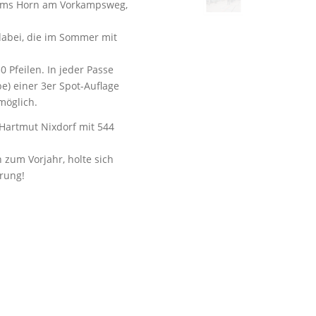
iums Horn am Vorkampsweg,
dabei, die im Sommer mit
 Pfeilen. In jeder Passe
be) einer 3er Spot-Auflage
möglich.
 Hartmut Nixdorf mit 544
 zum Vorjahr, holte sich
erung!