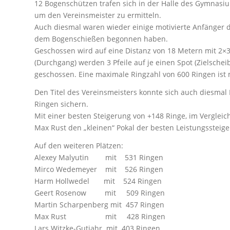
12 Bogenschützen trafen sich in der Halle des Gymnas
um den Vereinsmeister zu ermitteln.
Auch diesmal waren wieder einige motivierte Anfänger 
dem Bogenschießen begonnen haben.
Geschossen wird auf eine Distanz von 18 Metern mit 2×30
(Durchgang) werden 3 Pfeile auf je einen Spot (Zielschei
geschossen. Eine maximale Ringzahl von 600 Ringen ist 
Den Titel des Vereinsmeisters konnte sich auch diesmal
Ringen sichern.
Mit einer besten Steigerung von +148 Ringe, im Vergleich
Max Rust den „kleinen“ Pokal der besten Leistungssteig
Auf den weiteren Plätzen:
Alexey Malyutin mit 531 Ringen
Mirco Wedemeyer mit 526 Ringen
Harm Hollwedel mit 524 Ringen
Geert Rosenow mit 509 Ringen
Martin Scharpenberg mit 457 Ringen
Max Rust mit 428 Ringen
Lars Witzke-Gutjahr mit 403 Ringen