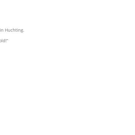
in Huchting.
ld!“