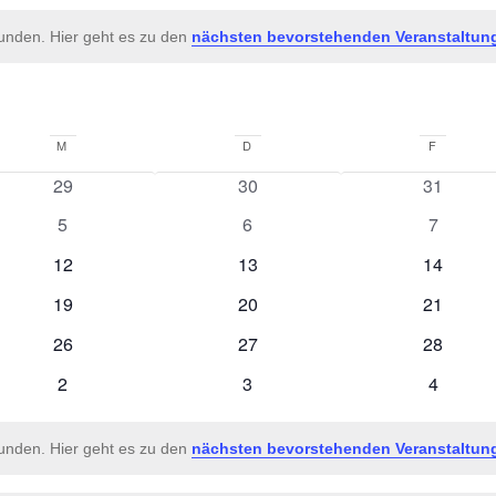
funden. Hier geht es zu den
nächsten bevorstehenden Veranstaltun
M
MITTWOCH
D
DONNERSTAG
F
FREITA
0
0
0
29
30
31
Veranstaltungen
Veranstaltungen
Veransta
0
0
0
5
6
7
Veranstaltungen
Veranstaltungen
Veransta
0
0
0
12
13
14
Veranstaltungen
Veranstaltungen
Veransta
0
0
0
19
20
21
Veranstaltungen
Veranstaltungen
Veransta
0
0
0
26
27
28
Veranstaltungen
Veranstaltungen
Veransta
0
0
0
2
3
4
Veranstaltungen
Veranstaltungen
Veransta
funden. Hier geht es zu den
nächsten bevorstehenden Veranstaltun