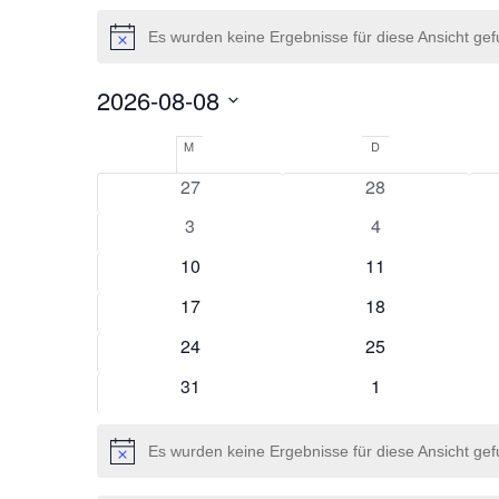
Veranstaltungen
Es wurden keine Ergebnisse für diese Ansicht ge
Hinweis
2026-08-08
Datum
Kalender
M
MONTAG
D
DIENSTAG
wählen.
von
0
0
27
28
Veranstaltungen
Veranstaltungen
Veranstaltungen
0
0
3
4
Veranstaltungen
Veranstaltungen
0
0
10
11
Veranstaltungen
Veranstaltungen
0
0
17
18
Veranstaltungen
Veranstaltungen
0
0
24
25
Veranstaltungen
Veranstaltungen
0
0
31
1
Veranstaltungen
Veranstaltungen
Es wurden keine Ergebnisse für diese Ansicht ge
Hinweis