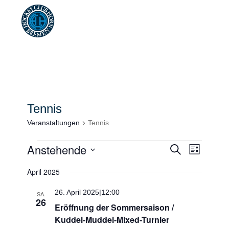
Tennis
Veranstaltungen
Tennis
Veranstaltungen
Veransta
Anstehende
Veranstal
Suche
Liste
Ansichten
Suche
Navigati
Datum
April 2025
wählen.
und
Ansichten
26. April 2025|12:00
SA.
26
Eröffnung der Sommersaison /
Navigati
Kuddel-Muddel-Mixed-Turnier